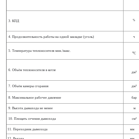
%
3. КПД
4. Продолжительность работы на одной закладке (уголь)
ч
5. Температура теплоносителя мин./макс.
⁰С
6. Объём теплоносителя в котле
дм³
7. Объём камеры сгорания
дм³
8. Максимальное рабочее давление
бар
9. Высота дымахода не менее
м
10. Площать сечения дымохода
см²
11. Переходник дымохода
мм
12. Высота
мм