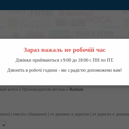
Зараз нажаль не робочій час
Дзвінки приймаються з 9:00 до 18:00 с ПН по ПТ.
ВОДОНАГРЕВАТЕЛИ
НАСОСНОЕ ОБОРУДОВАНИЕ
КОНДИЦИОНЕРЫ
П
Дзвоніть в робочі години - ми з радістю допоможемо вам!
вый котел
»
Производители котлов
»
Radiant
танию)
|
имя (по убыванию)
|
от дешевых к дорогим
|
от дорогих к дешев