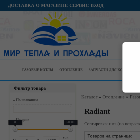
ДОСТАВКА
О МАГАЗИНЕ
СЕРВИС
ВХОД
ГАЗОВЫЕ КОТЛЫ
ОТОПЛЕНИЕ
ЗАПЧАСТИ ДЛЯ КОТЛОВ
Фильтр товара
Каталог
»
Отопление
»
Газо
–
По названию
Radiant
–
По цене
0
50000
Сортировка:
имя (по возрас
грн