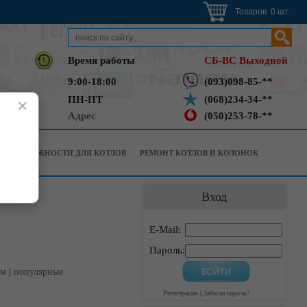
Товаров 0 шт.
Время работы
СБ-ВС Выходной
9:00-18:00
(093)098-85-**
ПН-ПТ
(068)234-34-**
×
Адрес
(050)253-78-**
РИНАДЛЕЖНОСТИ ДЛЯ КОТЛОВ
РЕМОНТ КОТЛОВ И КОЛОНОК
Вход
E-Mail:
Пароль:
ым
|
популярные
Регистрация
|
Забыли пароль?