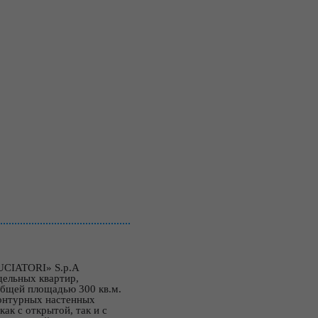
UCIATORI» S.p.A
дельных квартир,
общей площадью 300 кв.м.
онтурных настенных
к с открытой, так и с