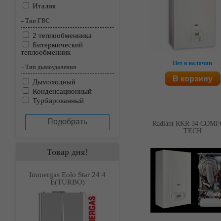
Италия
–
Тип ГВС
2 теплообменника
Битермический
теплообменник
Нет в наличии
–
Тип дымоудаления
В корзину
Дымоходный
Конденсационный
Турбированный
Radiant RKR 34 COM
TECH
Товар дня!
Immergas Eolo Star 24 4
Е(TURBO)