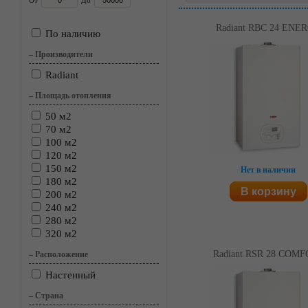
От
До
Radiant RBC 24 ENE
По наличию
–
Производители
Radiant
–
Площадь отопления
50 м2
70 м2
100 м2
120 м2
150 м2
Нет в наличии
180 м2
В корзину
200 м2
240 м2
280 м2
320 м2
Radiant RSR 28 COM
–
Расположение
Настенный
–
Страна