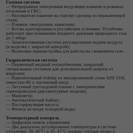
Газовая система
― Непрерывная электронная модуляция пламени в режимах
отопления и ГВС;
― Рассекатели пламени на горелке сделаны из нержавеющей
стали;
― Плавное электронное зажигание;
― Котлы адаптированы к российским условиям. Устойчиво
работают при понижении входного давления природного газа
до 5 мбар;
― Запатентованная система регулирования подачи воздуха
(в моделях с закрытой камерой);
― Возможна перенастройка для работы на сжиженном газе.
Гидравлическая система
― Первичный медный теплообменник, покрытый
специальным составом для дополнительной защиты от
коррозии;
― Накопительный бойлер из эмалированной стали AISI 316L
емкостью 40 л, магниевый анод;
― Латунный трехходовой клапан с электрическим
сервоприводом (двухконтурные модели);
― Манометр;
― Автоматический байпас;
― Постциркуляция насоса;
― Фильтр на входе холодной воды;
Температурный контроль
― Цифровая панель управления;
― Два диапазона регулирования температуры в системе
отопления: 30–85°С и 30–45°С (режим «теплые полы»);