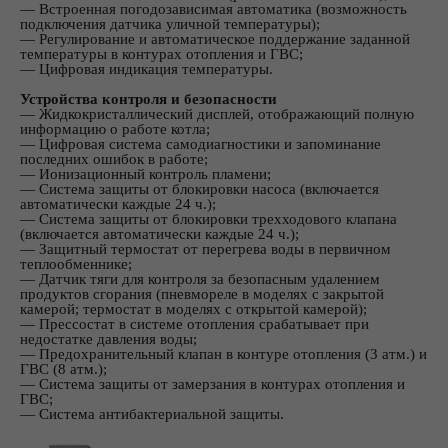
― Встроенная погодозависимая автоматика (возможность
подключения датчика уличной температуры);
― Регулирование и автоматическое поддержание заданной
температуры в контурах отопления и ГВС;
― Цифровая индикация температуры.
Устройства контроля и безопасности
― Жидкокристаллический дисплей, отображающий полную
информацию о работе котла;
― Цифровая система самодиагностики и запоминание
последних ошибок в работе;
― Ионизационный контроль пламени;
― Система защиты от блокировки насоса (включается
автоматически каждые 24 ч.);
― Система защиты от блокировки трехходового клапана
(включается автоматически каждые 24 ч.);
― Защитный термостат от перегрева воды в первичном
теплообменнике;
― Датчик тяги для контроля за безопасным удалением
продуктов сгорания (пневмореле в моделях с закрытой
камерой; термостат в моделях с открытой камерой);
― Прессостат в системе отопления срабатывает при
недостатке давления воды;
― Предохранительный клапан в контуре отопления (3 атм.) и
ГВС (8 атм.);
― Система защиты от замерзания в контурах отопления и
ГВС;
― Система антибактериальной защиты.