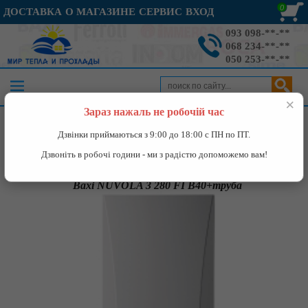
0
ДОСТАВКА
О МАГАЗИНЕ
СЕРВИС
ВХОД
093 098-**-**
068 234-**-**
050 253-**-**
×
Зараз нажаль не робочій час
Каталог
»
Отопление
»
Газовый котел
»
Baxi NUVOLA 3 280 FI
Дзвінки приймаються з 9:00 до 18:00 с ПН по ПТ.
B40+труба
Дзвоніть в робочі години - ми з радістю допоможемо вам!
Baxi NUVOLA 3 280 FI B40+труба