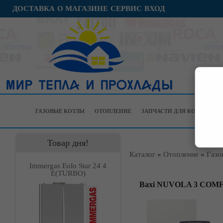
ДОСТАВКА
О МАГАЗИНЕ
СЕРВИС
ВХОД
ГАЗОВЫЕ КОТЛЫ
ОТОПЛЕНИЕ
ЗАПЧАСТИ ДЛЯ КОТЛОВ
Товар дня!
Каталог
»
Отопление
»
Газо
Immergas Eolo Star 24 4
Е(TURBO)
Baxi NUVOLA 3 COMF