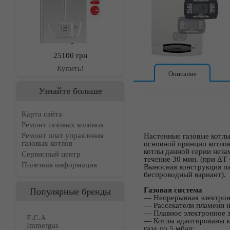
25100 грн
Купить!
Описание
Узнайте больше
Карта сайта
Ремонт газовых колонок
Ремонт плат управления
Настенные газовые котлы
газовых котлов
основной принцип котло
котлы данной серии неза
Сервисный центр
течение 30 мин. (при ΔТ
Полезная информация
Выносная конструкция па
беспроводный вариант).
Газовая система
Популярные бренды
― Непрерывная электрон
― Рассекатели пламени н
― Плавное электронное 
E.C.A
― Котлы адаптированы к
Immergas
газа до 5 мбар;