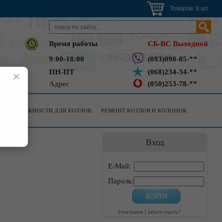
Товаров 0 шт.
Время работы
СБ-ВС Выходной
9:00-18:00
(093)098-85-**
ПН-ПТ
(068)234-34-**
×
Адрес
(050)253-78-**
РИНАДЛЕЖНОСТИ ДЛЯ КОТЛОВ
РЕМОНТ КОТЛОВ И КОЛОНОК
Вход
E-Mail:
Пароль:
Регистрация
|
Забыли пароль?