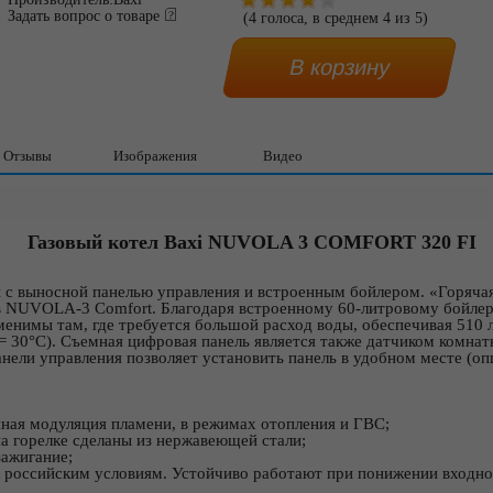
Задать вопрос о товаре
(
4
голоса, в среднем
4
из
5
)
Отзывы
Изображения
Видео
Газовый котел Baxi NUVOLA 3 COMFORT 320 FI
 с выносной панелью управления и встроенным бойлером. «Горячая
в NUVOLA-3 Comfort. Благодаря встроенному 60-литровому бойлер
менимы там, где требуется большой расход воды, обеспечивая 510 
 = 30°С). Съемная цифровая панель является также датчиком комна
нели управления позволяет установить панель в удобном месте (о
ная модуляция пламени, в режимах отопления и ГВС;
а горелке сделаны из нержавеющей стали;
зажигание;
 российским условиям. Устойчиво работают при понижении входно