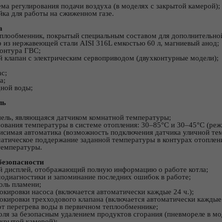
ма регулирования подачи воздуха (в моделях с закрытой камерой);
ка для работы на сжиженном газе.
а
лообменник, покрытый специальным составом для дополнительной
из нержавеющей стали AISI 316L емкостью 60 л, магниевый анод;
онтура ГВС;
 клапан с электрическим сервоприводом (двухконтурные модели);
с;
а;
дной воды;
ль
ель, являющаяся датчиком комнатной температуры;
ования температуры в системе отопления: 30–85°С и 30–45°С (реж
исимая автоматика (возможность подключения датчика уличной те
атическое поддержание заданной температуры в контурах отоплен
температуры.
безопасности
 дисплей, отображающий полную информацию о работе котла;
одиагностики и запоминание последних ошибок в работе;
ль пламени;
кировки насоса (включается автоматически каждые 24 ч.);
кировки трехходового клапана (включается автоматически каждые 
т перегрева воды в первичном теплообменнике;
оля за безопасным удалением продуктов сгорания (пневмореле в мо
ткрытой камерой);