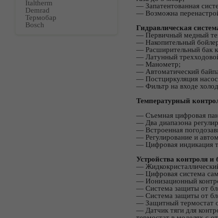
Italtherm
― Запатентованная систе
Demrad
― Возможна перенастрой
Термобар
Bosch
Гидравлическая систем
― Первичный медный теп
― Накопительный бойлер 
― Расширительный бак к
― Латунный трехходовой
― Манометр;
― Автоматический байпа
― Постциркуляция насос
― Фильтр на входе холо
Температурный контро
― Съемная цифровая пан
― Два диапазона регулир
― Встроенная погодозав
― Регулирование и автом
― Цифровая индикация 
Устройства контроля и 
― Жидкокристаллический
― Цифровая система сам
― Ионизационный контро
― Система защиты от бло
― Система защиты от бло
― Защитный термостат о
― Датчик тяги для контр
термостат в моделях с о