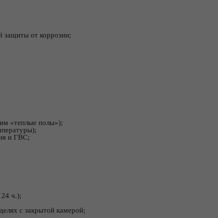
 защиты от коррозии;
им «теплые полы»);
мпературы);
ия и ГВС;
24 ч.);
делях с закрытой камерой;