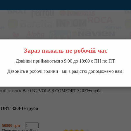
Зараз нажаль не робочій час
Дзвінки приймаються з 9:00 до 18:00 с ПН по ПТ.
ВОДОНАГРЕВАТЕЛИ
НАСОСНОЕ ОБОРУДОВАНИЕ
КОНДИЦИОНЕРЫ
П
Дзвоніть в робочі години - ми з радістю допоможемо вам!
вый котел
»
Baxi NUVOLA 3 COMFORT 320FI+труба
ORT 320FI+труба
50800 грн
Производитель:
Baxi