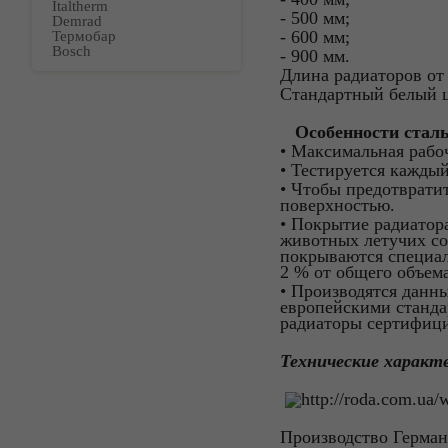
Italtherm
- 500 мм;
Demrad
- 600 мм;
Термобар
Bosch
- 900 мм.
Длина радиаторов от 
Стандартный белый 
Особенности сталь
• Максимальная рабоч
• Тестируется каждый
• Чтобы предотврати
поверхностью.
• Покрытие радиатора
животных летучих со
покрываются специал
2 % от общего объема
• Производятся данн
европейскими станда
радиаторы сертифици
Технические характ
Производство Герман