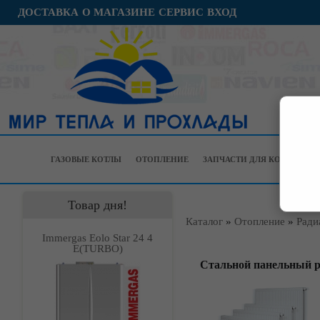
ДОСТАВКА
О МАГАЗИНЕ
СЕРВИС
ВХОД
ГАЗОВЫЕ КОТЛЫ
ОТОПЛЕНИЕ
ЗАПЧАСТИ ДЛЯ КОТЛОВ
Товар дня!
Каталог
»
Отопление
»
Ради
Immergas Eolo Star 24 4
Е(TURBO)
Cтальной панельный р