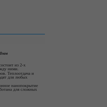
00мм
 состоит из 2-х
жду ними.
ов. Теплоотдача и
одят для любых
ионное нанопокрытие
аботана для сложных