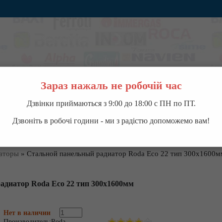
Зараз нажаль не робочій час
Дзвінки приймаються з 9:00 до 18:00 с ПН по ПТ.
ВОДОНАГРЕВАТЕЛИ
НАСОСНОЕ ОБОРУДОВАНИЕ
КОНДИЦИОНЕРЫ
П
Дзвоніть в робочі години - ми з радістю допоможемо вам!
аторы
»
Cтальной панельный радиатор Roda Eco 22 тип 300х1600м
адиатор Roda Eco 22 тип 300х1600мм
Нет в наличии
Производитель:
Roda