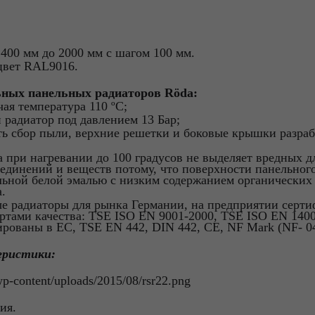
400 мм до 2000 мм с шагом 100 мм.
цвет RAL9016.
ных панельных радиаторов
Rӧda:
ая температура 110 ºС;
 радиатор под давлением 13 Бар;
ть сбор пыли, верхние решетки и боковые крышки разраб
 при нагревании до 100 градусов не выделяет вредных д
единений и веществ потому, что поверхности панельног
ьной белой эмалью с низким содержанием органических 
.
ые радиаторы для рынка Германии, на предприятии сер
ртами качества: TSE ISO EN 9001-2000, TSE ISO EN 140
рованы в ЕС, TSE EN 442, DIN 442, CE, NF Mark (NF- 
еристики:
ия.