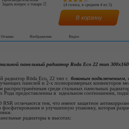
Задать вопрос о товаре
(
4
голоса, в среднем
4
из
5
)
Отзывы
Изображения
Видео
тальной панельный радиатор Roda Eco 22 тип 300х16
 радиатор Rӧda Eco, 22 тип с
боковым подключением
,
учающих панелей и 2-х полноразмерных конвекторов ме
ым распространённым среди стальных панельных радиатор
ах Рода предоставленны в идеальном соотношении, подх
 RSR отличаются тем, что имеют защитное антикорроз
о фосфатирования и улучшенную упаковку, которая разр
овки.
анельные радиаторы в высотах: