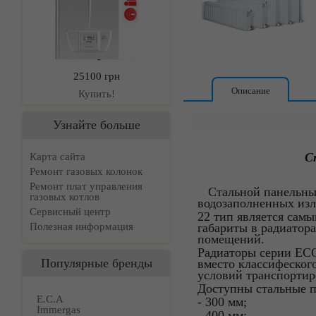
25100 грн
Описание
Купить!
Узнайте больше
C
Карта сайта
Ремонт газовых колонок
Ремонт плат управления
Cтальной панельный
газовых котлов
водозаполненных изл
Сервисный центр
22 тип является сам
Полезная информация
габариты в радиатор
помещений.
Радиаторы серии ECO
Популярные бренды
вместо классифеског
условий транспортир
Доступны стальные п
E.C.A
- 300 мм;
Immergas
- 400 мм;