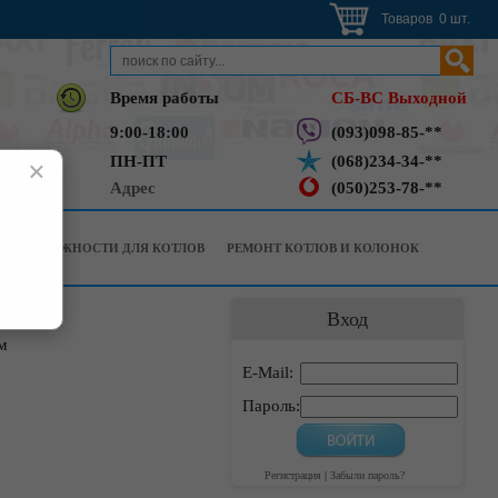
Товаров 0 шт.
Время работы
СБ-ВС Выходной
9:00-18:00
(093)098-85-**
ПН-ПТ
(068)234-34-**
×
Адрес
(050)253-78-**
РИНАДЛЕЖНОСТИ ДЛЯ КОТЛОВ
РЕМОНТ КОТЛОВ И КОЛОНОК
Вход
м
E-Mail:
Пароль:
Регистрация
|
Забыли пароль?