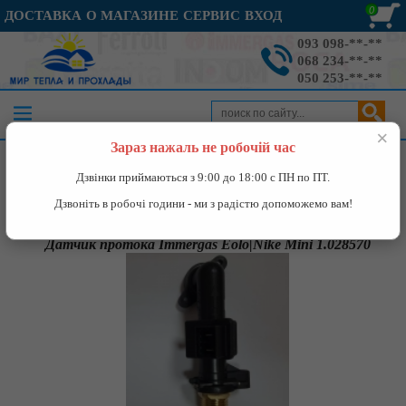
0
ДОСТАВКА
О МАГАЗИНЕ
СЕРВИС
ВХОД
093 098-**-**
068 234-**-**
050 253-**-**
×
Зараз нажаль не робочій час
Каталог
»
Запчасти к газовым котлам
»
Датчик протока Immergas
Дзвінки приймаються з 9:00 до 18:00 с ПН по ПТ.
Eolo|Nike Mini 1.028570
Дзвоніть в робочі години - ми з радістю допоможемо вам!
Датчик протока Immergas Eolo|Nike Mini 1.028570