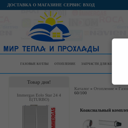
ДОСТАВКА
О МАГАЗИНЕ
СЕРВИС
ВХОД
ГАЗОВЫЕ КОТЛЫ
ОТОПЛЕНИЕ
ЗАПЧАСТИ ДЛЯ КОТЛОВ
Товар дня!
Каталог
»
Отопление
»
Газо
60/100
Immergas Eolo Star 24 4
Е(TURBO)
Коаксиальный комплек