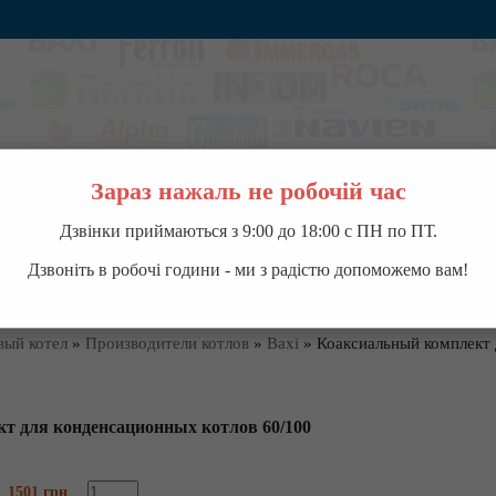
Зараз нажаль не робочій час
Дзвінки приймаються з 9:00 до 18:00 с ПН по ПТ.
ВОДОНАГРЕВАТЕЛИ
НАСОСНОЕ ОБОРУДОВАНИЕ
КОНДИЦИОНЕРЫ
П
Дзвоніть в робочі години - ми з радістю допоможемо вам!
вый котел
»
Производители котлов
»
Baxi
»
Коаксиальный комплект 
т для конденсационных котлов 60/100
1501 грн