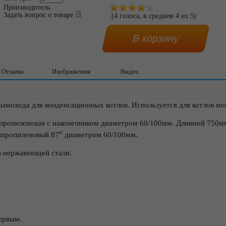
Производитель:
Задать вопрос о товаре
(
4
голоса, в среднем
4
из
5
)
Отзывы
Изображения
Видео
ымохода для конденсационных котлов. Используется для котлов м
ипропиленовая с наконечником диаметром 60/100мм. Длинной 750м
о
ипропиленовый 87
диаметром 60/100мм.
з нержавеющей стали.
ервым.