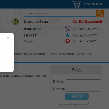
Товаров 0 шт.
Время работы
СБ-ВС Выходной
9:00-18:00
(093)098-85-**
ПН-ПТ
(068)234-34-**
×
Адрес
(050)253-78-**
РИНАДЛЕЖНОСТИ ДЛЯ КОТЛОВ
РЕМОНТ КОТЛОВ И КОЛОНОК
Вход
для конденсационных котлов
E-Mail:
Пароль:
Регистрация
|
Забыли пароль?