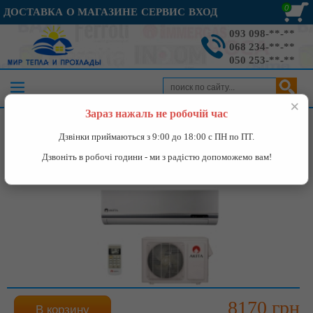
0
ДОСТАВКА
О МАГАЗИНЕ
СЕРВИС
ВХОД
093 098-**-**
068 234-**-**
050 253-**-**
×
Зараз нажаль не робочій час
Каталог
»
Кондиционеры
»
Кондиционер Akita ASH09L
Дзвінки приймаються з 9:00 до 18:00 с ПН по ПТ.
Дзвоніть в робочі години - ми з радістю допоможемо вам!
Кондиционер Akita ASH09L
8170 грн