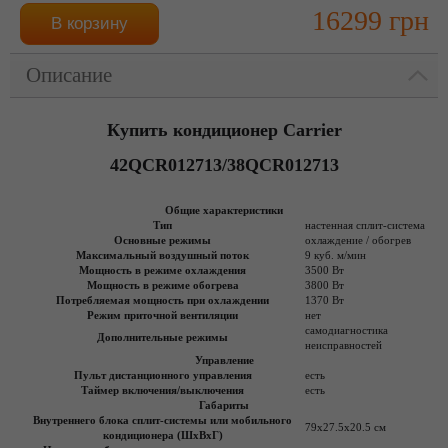
16299 грн
Описание
Купить кондиционер Carrier
42QCR012713/38QCR012713
Общие характеристики
Тип
настенная сплит-система
Основные режимы
охлаждение / обогрев
Максимальный воздушный поток
9 куб. м/мин
Мощность в режиме охлаждения
3500 Вт
Мощность в режиме обогрева
3800 Вт
Потребляемая мощность при охлаждении
1370 Вт
Режим приточной вентиляции
нет
самодиагностика
Дополнительные режимы
неисправностей
Управление
Пульт дистанционного управления
есть
Таймер включения/выключения
есть
Габариты
Внутреннего блока сплит-системы или мобильного
79x27.5x20.5 см
кондиционера (ШxВxГ)