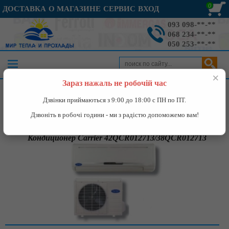
0
ДОСТАВКА
О МАГАЗИНЕ
СЕРВИС
ВХОД
093 098-**-**
068 234-**-**
050 253-**-**
×
Зараз нажаль не робочій час
Каталог
»
Кондиционеры
»
Кондиционер Carrier
Дзвінки приймаються з 9:00 до 18:00 с ПН по ПТ.
42QCR012713/38QCR012713
Дзвоніть в робочі години - ми з радістю допоможемо вам!
Кондиционер Carrier 42QCR012713/38QCR012713