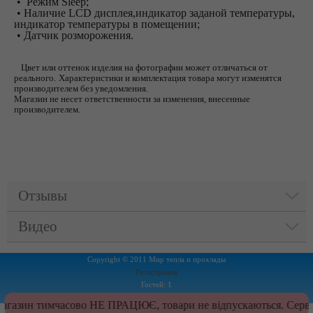
• Режим Sleep;
• Наличие LCD дисплея,индикатор заданой температуры,
индикатор температуры в помещении;
• Датчик розморожения.
Цвет или оттенок изделия на фотографии может отличаться от
реального.
Характеристики и комплектация товара могут изменятся
производителем без уведомления.
Магазин не несет ответственности за изменения, внесенные
производителем.
Отзывы
Видео
Copyright © 2011 Мир тепла и прохлады
Регистрация
Гостей: 1
Пользователей: 0
газин тимчасово НЕ ПРАЦЮЄ, товари не відпускаються. Сервіс