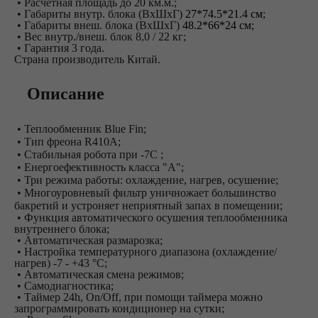
• Расчетная площадь до 20 км.м.;
• Габариты внутр. блока (ВхШхГ)
27*74.5*21.4 см
;
• Габариты внеш. блока (ВхШхГ)
48.2*66*24 см;
• Вес внутр./внеш. блок 8,0 / 22 кг;
• Гарантия 3 года.
Страна производитель Китай.
Описание
• Теплообменник Blue Fin;
• Тип фреона R410A;
• Стабильная робота при -7С ;
• Енергоефективность класса "А";
• Три режима работы: охлаждение, нагрев, осушение;
• Многоуровневый фильтр уничножает большинство
бакретий и устроняет неприятный запах в помещении;
• Функция автоматического осушения теплообменника
внутреннего блока;
• Автоматическая размарозка;
• Настройка температурного диапазона (охлаждение/
нагрев) -7 - +43 °C;
• Автоматическая смена режимов;
• Самодиагностика;
• Таймер 24h, On/Off, при помощи таймера можно
запрограммировать кондиционер на сутки;