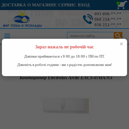
0
ДОСТАВКА
О МАГАЗИНЕ
СЕРВИС
ВХОД
093 098-**-**
068 234-**-**
050 253-**-**
×
Зараз нажаль не робочій час
Каталог
»
Кондиционеры
»
Кондиционер Electrolux Arctic EACS-
Дзвінки приймаються з 9:00 до 18:00 с ПН по ПТ.
07HA/N3
Дзвоніть в робочі години - ми з радістю допоможемо вам!
Кондиционер Electrolux Arctic EACS-07HA/N3