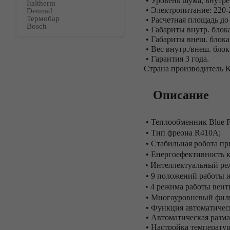
• Уровень шума, внутре
Italtherm
• Электропитание: 220-
Demrad
Термобар
• Расчетная площадь до 
Bosch
• Габариты внутр. блок
• Габариты внеш. блок
• Вес внутр./внеш. блок 
• Гарантия 3 года.
Страна производитель К
Описание
• Теплообменник Blue F
• Тип фреона R410A;
• Стабильная робота при
• Енергоефективность к
• Интеллектуальный ре
• 9 положений работы 
• 4 режима работы вент
• Многоуровневый филь
• Функция автоматичес
• Автоматическая разма
• Настройка температурн