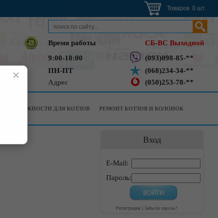
Товаров 0 шт.
Время работы
СБ-ВС Выходной
9:00-18:00
(093)098-85-**
ПН-ПТ
(068)234-34-**
×
Адрес
(050)253-78-**
РИНАДЛЕЖНОСТИ ДЛЯ КОТЛОВ
РЕМОНТ КОТЛОВ И КОЛОНОК
Вход
E-Mail:
Пароль:
Регистрация
|
Забыли пароль?