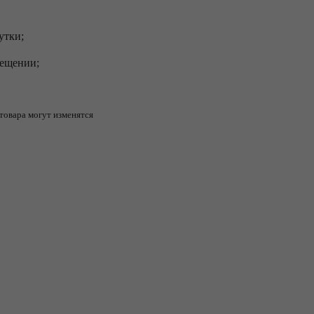
утки;
мещении;
товара могут изменятся