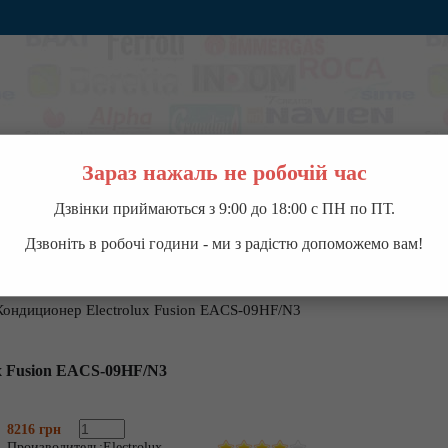
Зараз нажаль не робочій час
Дзвінки приймаються з 9:00 до 18:00 с ПН по ПТ.
ВОДОНАГРЕВАТЕЛИ
НАСОСНОЕ ОБОРУДОВАНИЕ
КОНДИЦИОНЕРЫ
П
Дзвоніть в робочі години - ми з радістю допоможемо вам!
Кондиционер Electrolux Fusion EACS-09HF/N3
x Fusion EACS-09HF/N3
8216 грн
Производитель:
Electrolux