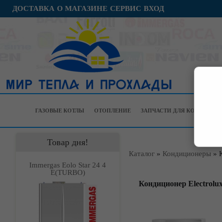
ДОСТАВКА
О МАГАЗИНЕ
СЕРВИС
ВХОД
ГАЗОВЫЕ КОТЛЫ
ОТОПЛЕНИЕ
ЗАПЧАСТИ ДЛЯ КОТЛОВ
Товар дня!
Каталог
»
Кондиционеры
»
Immergas Eolo Star 24 4
Е(TURBO)
Кондиционер Electrolu