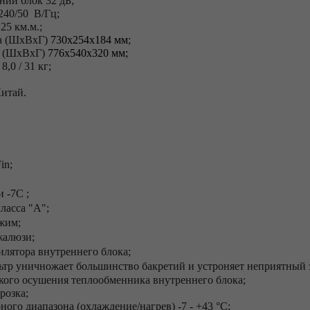
ний блок 32 дБ;
240/50 В/Гц;
25 км.м.;
а
(ШхВхГ)
730x254x184 мм
;
а (ШхВхГ)
776x540x320 мм;
8,0 / 31 кг;
итай.
in;
 -7С ;
ласса "А";
жим;
жалюзи;
илятора внутреннего блока;
тр уничножает большинство бакретий и устроняет неприятный 
кого осушения теплообменника внутреннего блока;
розка;
ого диапазона (охлаждение/нагрев) -7 - +43 °C;