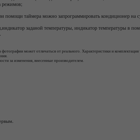
а режимов;
при помощи таймера можно запрограммировать кондиционер на с
,индикатор заданой температуры, индикатор температуры в по
.
а фотографии может отличаться от реального.
Характеристики и комплектация 
ния.
ности за изменения, внесенные производителем.
ервым.