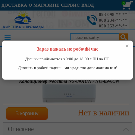
0
ДОСТАВКА
О МАГАЗИНЕ
СЕРВИС
ВХОД
093 098-**-**
068 234-**-**
050 253-**-**
×
Зараз нажаль не робочій час
Каталог
»
Кондиционеры
»
Кондиционер Neoclima NS-09AUN /
Дзвінки приймаються з 9:00 до 18:00 с ПН по ПТ.
NU-09AUN
Дзвоніть в робочі години - ми з радістю допоможемо вам!
Кондиционер Neoclima NS-09AUN / NU-09AUN
Нет в наличии
Описание