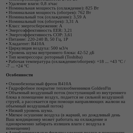
• Удаление влаги: 0,8 л/час
• Номинальная мощность (охлаждение): 825 Вт
• Номинальная мощность (обогрев): 762 Вт
• Номинальный ток (охлаждение): 3,59 А
• Номинальный ток (обогрев): 3,31 А
• Класс энергосбережения: А
• Энергоэффективность EER: 3,21
• Энергоэффективность COP: 3,61
• Питание: 220-240 В, 50 Гц, 1Р
• Хладагент: R410A
• Циркуляция воздуха: 500 м3/ч
• Уровень шума внутреннего блока: 42-52 дБ
• Тип компрессора: роторный (Toshiba)
• Рабочая температура (охлаждение/обогрев): +18 ... +43 °С /
-7 ... +24 °С
Особенности
• Озонобезопасный фреон R410A
• Гидрофобное покрытие теплообменников GoldenFin
• Объемный воздушный поток (поступающий из внутреннего
блока в помещение воздух, подается не сильной воздушной
струей, а рассекается при помощи направляющих жалюзи на
объемный воздушный поток)
• Низкий уровень шума.
• Мягкое осушение воздуха (в жаркий, но дождливый день
Ваш кондиционер может работать на охлаждение и
одновременно забирать излишек влаги с воздуха в
помещении)
• Антибактериальные фильтры сделают воздух в помещении