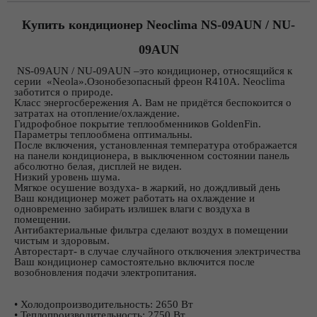
Купить кондиционер Neoclima NS-09AUN / NU-
09AUN
NS-09AUN / NU-09AUN –это кондиционер, относящийся к
серии «Neola».Озонобезопасный фреон R410A. Neoclima
заботится о природе.
Класс энергосбережения А. Вам не придётся беспокоится о
затратах на отопление/охлаждение.
Гидрофобное покрытие теплообменников GoldenFin.
Параметры теплообмена оптимальны.
После включения, установленная температура отображается
на панели кондиционера, в выключенном состоянии панель
абсолютно белая, дисплей не виден.
Низкий уровень шума.
Мягкое осушение воздуха- в жаркий, но дождливый день
Ваш кондиционер может работать на охлаждение и
одновременно забирать излишек влаги с воздуха в
помещении.
Антибактериальные фильтра сделают воздух в помещении
чистым и здоровым.
Авторестарт- в случае случайного отключения электричества
Ваш кондиционер самостоятельно включится после
возобновления подачи электропитания.
• Холодопроизводительность: 2650 Вт
• Теплопроизводительность: 2750 Вт