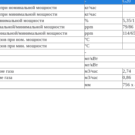
-
G20
 при номинальной мощности
кг/час
 при минимальной мощности
кг/час
инимальной мощности
%
5,35/1
нальной/минимальной мощности
ppm
79/86
инальной/минимальной мощности
ppm
114/6
зов при ном. мощности
°С
зов при мин. мощности
°С
-
мг/кВт
мг/кВт
ие газа
м3/час
2,74
е газа
м3/час
0,86
мм
756 х