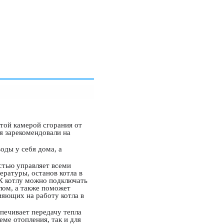
той камерой сгорания от
я зарекомендовали на
оды у себя дома, а
стью управляет всеми
ературы, останов котла в
 К котлу можно подключать
лом, а также поможет
ияющих на работу котла в
печивает передачу тепла
еме отопления, так и для