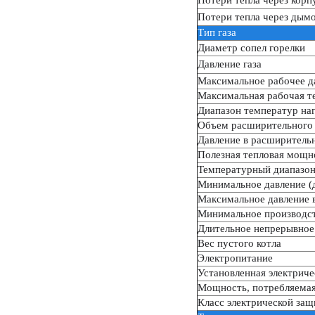
Потери тепла через корп
Потери тепла через дымо
Тип газа
Диаметр сопел горелки
Давление газа
Максимальное рабочее д
Максимальная рабочая т
Диапазон температур наг
Объем расширительного 
Давление в расширитель
Полезная тепловая мощн
Температурный диапазон
Минимальное давление (
Максимальное давление 
Минимальное производст
Длительное непрерывное 
Вес пустого котла
Электропитание
Установленная электрич
Мощность, потребляема
Класс электрической защ