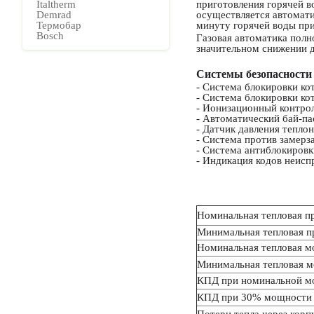
Italtherm
приготовления горячей 
Demrad
осуществляется автомати
Термобар
минуту горячей воды при
Bosch
Газовая автоматика полн
значительном снижении д
Системы безопасности
- Система блокировки кот
- Система блокировки кот
- Ионизационный контрол
- Автоматический бай-па
- Датчик давления теплон
- Система против замерз
- Система антиблокировк
- Индикация кодов неисп
Номинальная тепловая п
Минимальная тепловая п
Номинальная тепловая м
Минимальная тепловая м
КПД при номинальной м
КПД при 30% мощности