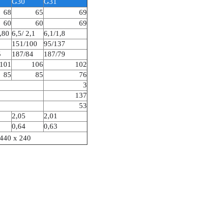
G30
G31
68
65
69
60
60
69
,80
6,5/ 2,1
6,1/1,8
151/100
95/137
5
187/84
187/79
101
106
102
85
85
76
3
137
53
2,05
2,01
0,64
0,63
 440 х 240