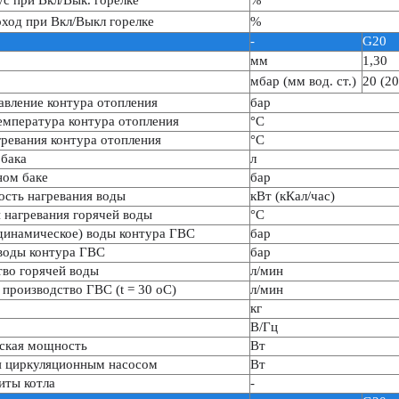
ус при Вкл/Вык. горелке
%
ход при Вкл/Выкл горелке
%
-
G20
мм
1,30
мбар (мм вод. ст.)
20 (20
авление контура отопления
бар
емпература контура отопления
°С
ревания контура отопления
°С
бака
л
ном баке
бар
ость нагревания воды
кВт (кКал/час)
 нагревания горячей воды
°С
динамическое) воды контура ГВС
бар
воды контура ГВС
бар
во горячей воды
л/мин
производство ГВС (t = 30 оC)
л/мин
кг
В/Гц
еская мощность
Вт
я циркуляционным насосом
Вт
иты котла
-