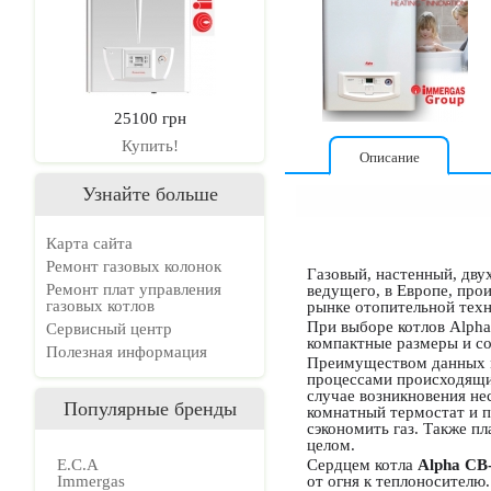
25100 грн
Купить!
Описание
Узнайте больше
Карта сайта
Ремонт газовых колонок
Газовый, настенный, дв
Ремонт плат управления
ведущего, в Европе, про
газовых котлов
рынке отопительной техн
При выборе котлов Alpha
Сервисный центр
компактные размеры и с
Полезная информация
Преимуществом данных мо
процессами происходящим
случае возникновения не
Популярные бренды
комнатный термостат и п
сэкономить газ. Также п
целом.
E.C.A
Сердцем котла
Alpha CB
Immergas
от огня к теплоносителю.