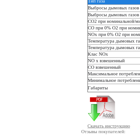
Тип газа
Выбросы дымовых газов
Выбросы дымовых газов
СО2 при номинальной/м
СО при 0% О2 при номи
NOx при 0% О2 при ном
Температура дымовых га
Температура дымовых га
Клас NОx
NО x взвешенный
СО взвешенный
Максимальное потреблен
Минимальное потреблени
Габариты
Скачать инструкцию
Отзывы покупателей: