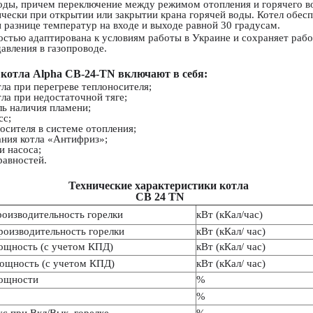
воды, причем переключение между режимом отопления и горячего 
чески при открытии или закрытии крана горячей воды. Котел обесп
 разнице температур на входе и выходе равной 30 градусам.
остью адаптирована к условиям работы в Украине и сохраняет раб
авления в газопроводе.
 котла Alpha CB-24-TN включают в себя:
ла при перегреве теплоносителя;
ла при недостаточной тяге;
ь наличия пламени;
сс;
осителя в системе отопления;
ания котла «Антифриз»;
и насоса;
равностей.
Технические характеристики котла
CB 24 TN
роизводительность горелки
кВт (кКал/час)
роизводительность горелки
кВт (кКал/ час)
ощность (с учетом КПД)
кВт (кКал/ час)
ощность (с учетом КПД)
кВт (кКал/ час)
ощности
%
%