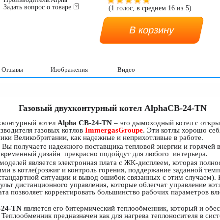
Задать вопрос о товаре
(
1
голос, в среднем
16
из
5
)
Отзывы
Изображения
Видео
Газовый двухконтурный котел AlphaCB-24-TN
ухконтурный котел
Alpha CB-24-TN
– это дымоходный котел с откры
изводителя газовых котлов
Immergas
Groupe
. Эти котлы хорошо себ
ики Великобритании, как надежные и неприхотливые в работе.
 Вы получаете надежного поставщика тепловой энергии и горячей в
овременный дизайн прекрасно подойдут для любого интерьера.
делей является электронная плата с ЖК-дисплеем, которая полно
и в котле(розжиг и контроль горения, поддержание заданной темп
стандартной ситуации и вывод ошибок связанных с этим случаем).
ульт дистанционного управления, которые облегчат управление кот
лата позволяет корректировать большинство рабочих параметров вл
-24-TN
является его битермический теплообменник, который и обес
 Теплообменник предназначен как для нагрева теплоносителя в сист