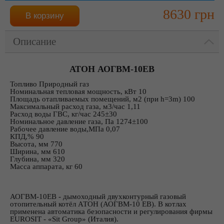
8630 грн
Описание
АТОН АОГВМ-10ЕВ
Топливо Природный газ
Номинальная тепловая мощность, кВт 10
Площадь отапливаемых помещений, м2 (при h=3m) 100
Максимальный расход газа, м3/час 1,11
Расход воды ГВС, кг/час 245±30
Номинальное давление газа, Па 1274±100
Рабочее давление воды,МПа 0,07
КПД,% 90
Высота, мм 770
Ширина, мм 610
Глубина, мм 320
Масса аппарата, кг 60
АОГВМ-10ЕВ - дымоходный двухконтурный газовый
отопительный котёл АТОН (АОГВМ-10 ЕВ). В котлах
применена автоматика безопасности и регулирования фирмы
EUROSIT - «Sit Group» (Италия).