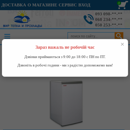
0
ДОСТАВКА
О МАГАЗИНЕ
СЕРВИС
ВХОД
093 098-**-**
068 234-**-**
050 253-**-**
×
Зараз нажаль не робочій час
Каталог
»
Отопление
»
Газовый котел
»
АТОН АОГВМ-10ЕВ
Дзвінки приймаються з 9:00 до 18:00 с ПН по ПТ.
Дзвоніть в робочі години - ми з радістю допоможемо вам!
АТОН АОГВМ-10ЕВ