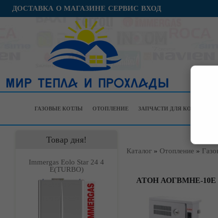
ДОСТАВКА
О МАГАЗИНЕ
СЕРВИС
ВХОД
ГАЗОВЫЕ КОТЛЫ
ОТОПЛЕНИЕ
ЗАПЧАСТИ ДЛЯ КОТЛОВ
Товар дня!
Каталог
»
Отопление
»
Газо
Immergas Eolo Star 24 4
Е(TURBO)
АТОН АОГВМНЕ-10Е