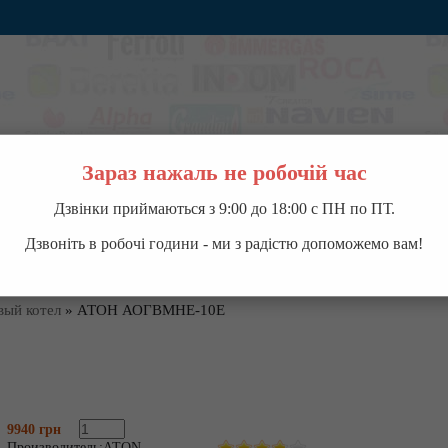
Зараз нажаль не робочій час
Дзвінки приймаються з 9:00 до 18:00 с ПН по ПТ.
ВОДОНАГРЕВАТЕЛИ
НАСОСНОЕ ОБОРУДОВАНИЕ
КОНДИЦИОНЕРЫ
П
Дзвоніть в робочі години - ми з радістю допоможемо вам!
вый котел
»
АТОН АОГВМНЕ-10Е
9940 грн
Производитель:
ATON