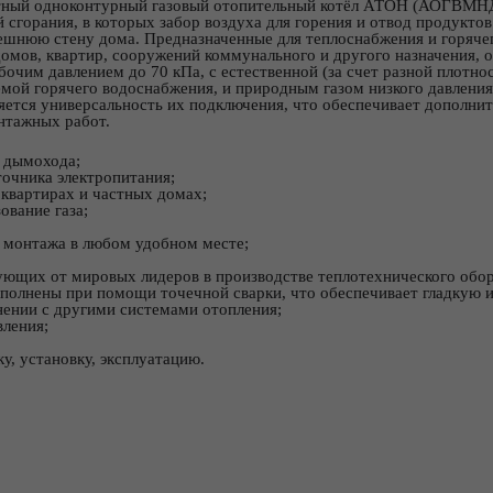
ный одноконтурный газовый отопительный котёл АТОН (АОГВМНД-
 сгорания, в которых забор воздуха для горения и отвод продуктов
нешнюю стену дома. Предназначенные для теплоснабжения и горяче
омов, квартир, сооружений коммунального и другого назначения, 
бочим давлением до 70 кПа, с естественной (за счет разной плотно
емой горячего водоснабжения, и природным газом низкого давлени
яется универсальность их подключения, что обеспечивает дополнит
нтажных работ.
 дымохода;
очника электропитания;
 квартирах и частных домах;
ование газа;
 монтажа в любом удобном месте;
ующих от мировых лидеров в производстве теплотехнического обор
полнены при помощи точечной сварки, что обеспечивает гладкую и
нении с другими системами отопления;
вления;
у, установку, эксплуатацию.