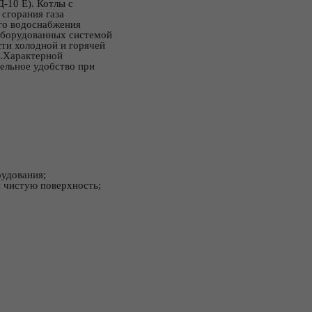
10 Е). Котлы с
 сгорания газа
го водоснабжения
оборудованных системой
сти холодной и горячей
я.Характерной
ельное удобство при
удования;
 чистую поверхность;