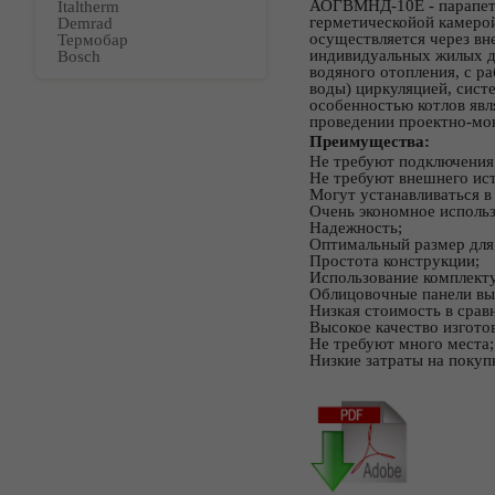
АОГВМНД-10Е - парапет
Italtherm
герметическойой камерой
Demrad
осуществляется через в
Термобар
индивидуальных жилых д
Bosch
водяного отопления, с ра
воды) циркуляцией, сист
особенностью котлов явл
проведении проектно-мо
Преимущества:
Не требуют подключения
Не требуют внешнего ист
Могут устанавливаться в
Очень экономное использ
Надежность;
Оптимальный размер для
Простота конструкции;
Использование комплект
Облицовочные панели вы
Низкая стоимость в срав
Высокое качество изгото
Не требуют много места;
Низкие затраты на покупк