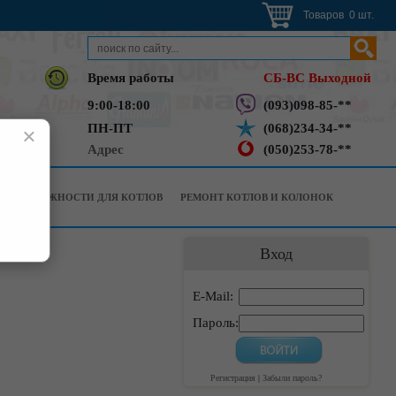
Товаров 0 шт.
Время работы
СБ-ВС Выходной
9:00-18:00
(093)098-85-**
ПН-ПТ
(068)234-34-**
×
Адрес
(050)253-78-**
РИНАДЛЕЖНОСТИ ДЛЯ КОТЛОВ
РЕМОНТ КОТЛОВ И КОЛОНОК
Вход
E-Mail:
Пароль:
Регистрация
|
Забыли пароль?