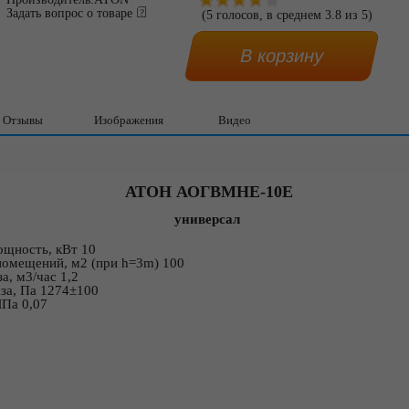
Задать вопрос о товаре
(
5
голосов, в среднем
3.8
из
5
)
Отзывы
Изображения
Видео
АТОН АОГВМНЕ-10Е
универсал
ощность, кВт 10
омещений, м2 (при h=3m) 100
а, м3/час 1,2
за, Па 1274±100
МПа 0,07