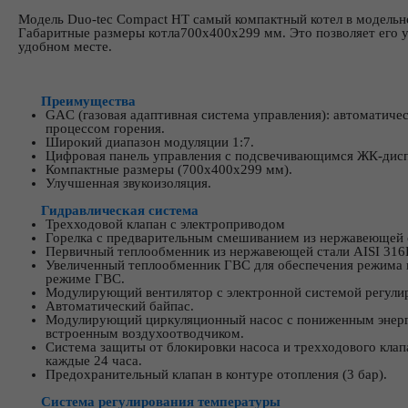
Модель Duo-tec Compact HT самый компактный котел в модель
Габаритные размеры котла700х400х299 мм. Это позволяет его 
удобном месте.
Преимущества
GAC (газовая адаптивная система управления): автоматиче
процессом горения.
Широкий диапазон модуляции 1:7.
Цифровая панель управления с подсвечивающимся ЖК-дис
Компактные размеры (700х400х299 мм).
Улучшенная звукоизоляция.
Гидравлическая система
Трехходовой клапан с электроприводом
Горелка с предварительным смешиванием из нержавеющей с
Первичный теплообменник из нержавеющей стали AISI 316
Увеличенный теплообменник ГВС для обеспе­чения режима 
режиме ГВС.
Модулирующий вентилятор с электронной си­стемой регулир
Автоматический байпас.
Модулирующий циркуляционный насос с пониженным энер
встро­енным воздухоотводчиком.
Система защиты от блокировки насоса и трех­ходового клап
каждые 24 часа.
Предохранительный клапан в контуре отоп­ления (3 бар).
Система регулирования температуры