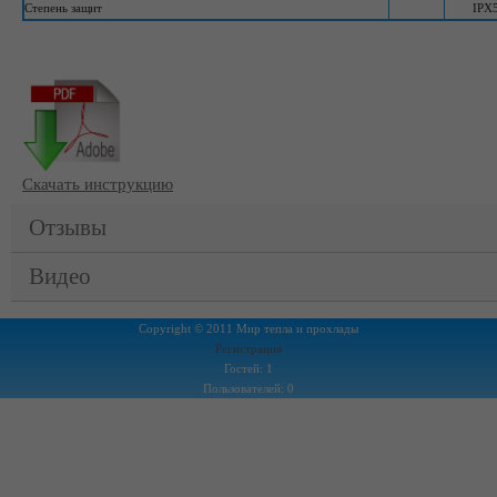
Степень защит
IPX
Скачать инструкцию
Отзывы
Видео
Copyright © 2011 Мир тепла и прохлады
Регистрация
Гостей: 1
Пользователей: 0