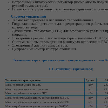
Встроенный климатический регулятор (возможность подклю
ружной температуры).
Возможность управления разнотемпературны-ми системам
Система управления
Термостат перегрева в первичном теплообменнике.
Гидравлический прессостат для предотвра­щения работы ко
количестве воды.
Датчик тяги - термостат (11ТС) для безопасного удаления 
сгорания.
Электронная регулировка температуры с по­мощью 11ТС да
Система защиты от замерзания в контурах ото­пления и ГВС
Электронный датчик температуры.
Цифровой манометр контура отопления.
Технические характеристики газовых конденсационных котлов Ba
HT (отопление и горячая вода)
Технические характеристики
Ед. изм.
24
Макс. полезная мощность ГВС
кВт
24,
Макс. полезная мощность отопления
кВт
20,
Макс. потребляемая мощность ГВС
кВт
24
Макс. потребляемая мощность отопления при 80/б0°С
кВт
20
Макс. потребляемая мощность отопления при 50/30°С
кВт
21,
Мин. потребляемая мощность отопления при 80/б0°С
кВт
3,