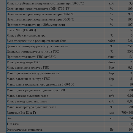
Мин. потребляемая мощность отопления при 50/30°С
кВт
3,
Средняя производительность (DIN 4702-Т8]
%
109
Номинальная производительность при 80/б0°С
%
97,
Номинальная производительность при 50/30°С
%
105
Производительность при 30% мощности
%
107
Класс NOx (EN 483]
5
Мин. рабочая температура
°C
-5
Емкость/давление в расширительном баке
л/бар
7/0
Диапазон температуры контура отопления
°C
25/
Диапазон температуры контура ГВС
°C
35/
Производительность ГВС Δt=25°С
л/мин
13,
Мин. расход воды ГВС
л/мин
2
Мин. давление в контуре ГВС
бар
0,1
Макс. давление в контуре отопления
бар
3
Макс. давление в контуре ГВС
бар
8
Макс. длина коаксиального дымохода 0 60/100
м
10
Макс. длина раздельного дымохода 0 80
м
80
Макс. расход дымовых газов
кг/с
0,0
Мин. расход дымовых газов
кг/с
0,0
Макс. температура дымовых газов
°C
80
Размеры (В x Ш x Г)
мм
700x40
Вес
кг
34
Тип газа
Пр
Электрическая мощность
Вт
10