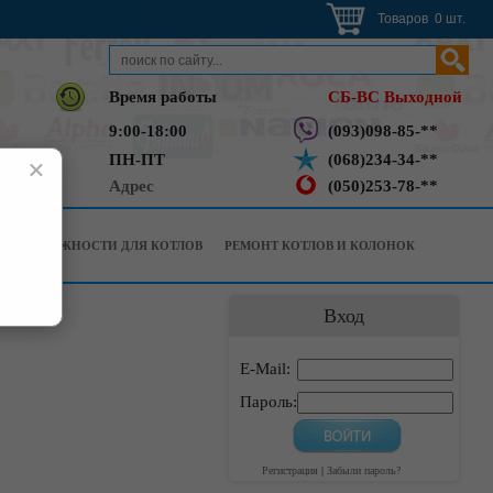
Товаров 0 шт.
Время работы
СБ-ВС Выходной
9:00-18:00
(093)098-85-**
ПН-ПТ
(068)234-34-**
×
Адрес
(050)253-78-**
РИНАДЛЕЖНОСТИ ДЛЯ КОТЛОВ
РЕМОНТ КОТЛОВ И КОЛОНОК
Вход
E-Mail:
Пароль:
Регистрация
|
Забыли пароль?