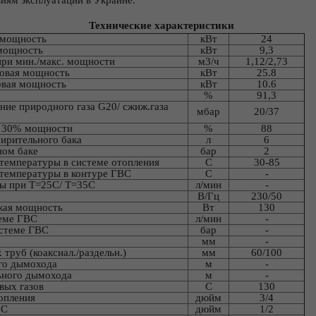
иям эксплуатации в Украине.
Технические характеристики
я мощность
кВт
24
 мощность
кВт
9,3
при мин./макс. мощности
м3/ч
1,12/2,73
ловая мощность
кВт
25.8
овая мощность
кВт
10.6
%
91,3
ние природного газа G20/ сжиж.газа
мбар
20/37
и 30% мощности
%
88
ирительного бака
л
6
ном баке
бар
2
 температуры в системе отопления
С
30-85
 температуры в контуре ГВС
С
-
ды при Т=25С/ Т=35С
л/мин
-
В/Гц
230/50
кая мощность
Вт
130
теме ГВС
л/мин
-
истеме ГВС
бар
-
мм
-
руб (коаксиал./раздельн.)
мм
60/100
ого дымохода
м
-
льного дымохода
м
-
вых газов
С
130
опления
дюйм
3/4
ВС
дюйм
1/2