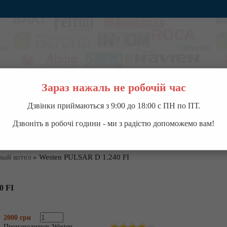
Зараз нажаль не робочій час
Дзвінки приймаються з 9:00 до 18:00 с ПН по ПТ.
ВОДОНАГРЕВАТЕЛИ
НАСОСНОЕ ОБОРУДОВАНИЕ
КОНДИЦИОНЕРЫ
П
Дзвоніть в робочі години - ми з радістю допоможемо вам!
вый котел
»
Westen PULSAR D 1.240 FI
0 FI
2000 грн
Производитель:
Westen