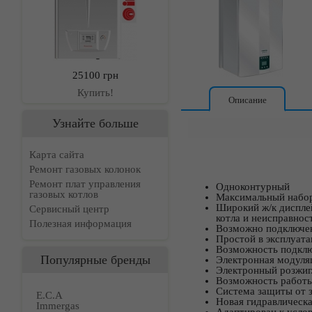
25100 грн
Купить!
Описание
Узнайте больше
Карта сайта
Ремонт газовых колонок
Ремонт плат управления
Одноконтурный
газовых котлов
Максимальный набор 
Широкий ж/к диспле
Сервисный центр
котла и неисправнос
Полезная информация
Возможно подключен
Простой в эксплуата
Возможность подклю
Популярные бренды
Электронная модуля
Электронный розжиг
Возможность работы
Система защиты от 
E.C.A
Новая гидравлическа
Immergas