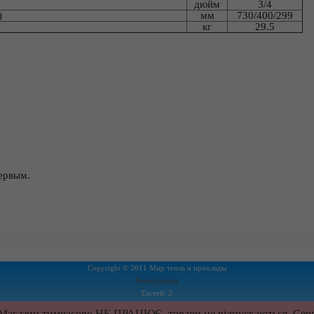
дюйм
3/4
)
мм
730/400/299
кг
29.5
ервым.
Copyright © 2011 Мир тепла и прохлады
Регистрация
Гостей: 2
Пользователей: 0
газин тимчасово НЕ ПРАЦЮЄ, товари не відпускаються. Сервіс