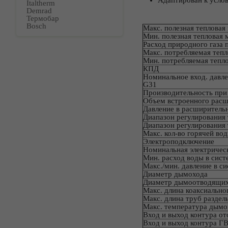
Адаптирован к услов
Italtherm
Demrad
Термобар
Bosch
Макс. полезная теплова
Мин. полезная тепловая
Расход природного газа 
Макс. потребляемая теп
Мин. потребляемая тепл
КПД
Номинальное вход. давле
G31
Производительность пр
Объем встроенного расш
Давление в расширитель
Диапазон регулирования
Диапазон регулирования
Макс. кол-во горячей во
Электроподключение
Номинальная электричес
Мин. расход воды в сис
Макс./мин. давление в с
Диаметр дымохода
Диаметр дымоотводящих т
Макс. длина коаксиальн
Макс. длина труб разде
Макс. температура дымо
Вход и выход контура от
Вход и выход контура Г