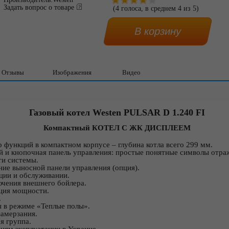
Задать вопрос о товаре
(
4
голоса, в среднем
4
из
5
)
Отзывы
Изображения
Видео
Газовый котел Westen PULSAR D 1.240 FI
Компактный КОТЕЛ С ЖК ДИСПЛЕЕМ
функций в компактном корпусе – глубина котла всего 299 мм.
й и кнопочная панель управления: простые понятные символы отра
ти системы.
ие выносной панели управления (опция).
ции и обслуживании.
чения внешнего бойлера.
ция мощности.
.
 в режиме «Теплые полы».
замерзания.
я группа.