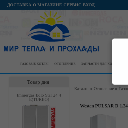
ДОСТАВКА
О МАГАЗИНЕ
СЕРВИС
ВХОД
ГАЗОВЫЕ КОТЛЫ
ОТОПЛЕНИЕ
ЗАПЧАСТИ ДЛЯ КОТЛОВ
Товар дня!
Каталог
»
Отопление
»
Газо
Immergas Eolo Star 24 4
Е(TURBO)
Westen PULSAR D 1.24