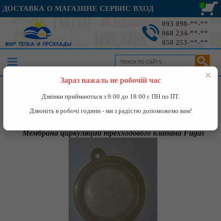
0
ДОСТАВКА
О МАГАЗИНЕ
СЕРВИС
ВХОД
093 098-**-**
068 234-**-**
050 253-**-**
×
Зараз нажаль не робочій час
Каталог
»
Запчасти к газовым котлам
»
Мембрана циркуляции
Дзвінки приймаються з 9:00 до 18:00 с ПН по ПТ.
трехходового клапана Fugas
Дзвоніть в робочі години - ми з радістю допоможемо вам!
Мембрана циркуляции трехходового клапана Fugas