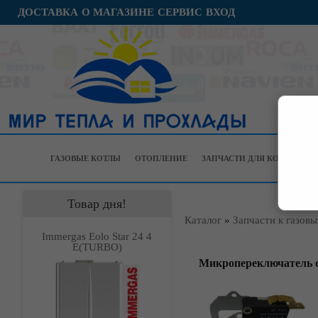
ДОСТАВКА
О МАГАЗИНЕ
СЕРВИС
ВХОД
ГАЗОВЫЕ КОТЛЫ
ОТОПЛЕНИЕ
ЗАПЧАСТИ ДЛЯ КОТЛОВ
Товар дня!
Каталог
»
Запчасти к газов
Immergas Eolo Star 24 4
Е(TURBO)
Микропереключатель с