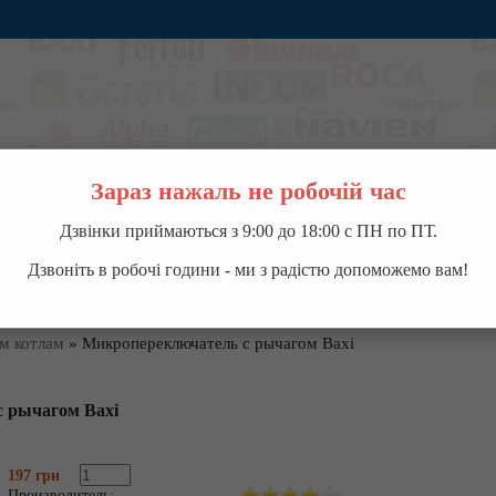
Зараз нажаль не робочій час
Дзвінки приймаються з 9:00 до 18:00 с ПН по ПТ.
ВОДОНАГРЕВАТЕЛИ
НАСОСНОЕ ОБОРУДОВАНИЕ
КОНДИЦИОНЕРЫ
П
Дзвоніть в робочі години - ми з радістю допоможемо вам!
ым котлам
»
Микропереключатель с рычагом Baxi
 рычагом Baxi
197 грн
Производитель: