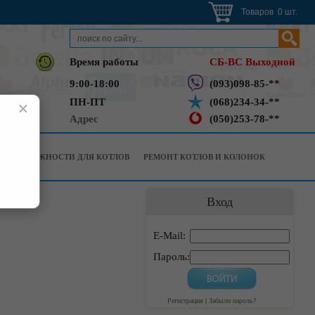
Товаров 0 шт.
Время работы
СБ-ВС Выходной
9:00-18:00
(093)098-85-**
ПН-ПТ
(068)234-34-**
×
Адрес
(050)253-78-**
РИНАДЛЕЖНОСТИ ДЛЯ КОТЛОВ
РЕМОНТ КОТЛОВ И КОЛОНОК
Вход
E-Mail:
Пароль:
Регистрация
|
Забыли пароль?