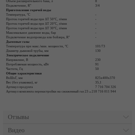
Объем расширительного бака, л
8
Подключение, R"
3/4
Приготовление горячей воды
Температура, °C
-
Проток горячей воды при ΔТ 50°C, л/мин
-
Проток горячей воды при ΔТ 20°C, л/мин
-
Проток горячей воды при ΔТ 30°C, л/мин
-
Максимальное давление воды, бар
-
Подключение водопровода или бойлера, R"
-
Дымовые газы
Температура при макс./мин. мощности, °C
101/73
Диаметр дымовой трубы, мм
130
Электрическое подключение
Напряжение, В
230
Потребляемая мощность, кВт
91
Частота, Гц
50
Общие характеристики
ВxШxГ, мм
825x400x370
Вес (без упаковки), кг
35,1
Артикул продукта
7 716 704 326
Артикул комплекта перенастройки на сжиженный газ 23→21
8 716 011 944
Отзывы
Видео