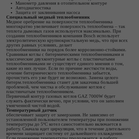
Манометр давления в отопительном контуре
Автодиагностика
Защита от заклинивания насоса
Специальный медный теплообменник
Медное оребрение на поверхности теплообменника
многократно увеличивает поверхность теплообмена – так
теплота дымовых газов используется максимально. При
создании теплообменников компания Bosch использует
электролитическую крупнокристальную медь, что при всех
других равных условиях, делает
теплообменники на порядок более коррозионно-стойкими.
Сравнивая котлы с битермическими теплообменниками и
классические двухконтурные котлы с пластинчатыми
теплообменниками не существует единого мнения о том,
какие из них лучше. Если по причине жесткости воды,
сечение битермического теплообменника забьется,
прочистить его уже будет не возможно. Замена целого
битерм.теплообменника станет для заказчика большей
проблемой, чем чистка и обслуживание котлов с
пластинчатым теплообменником.
Первичный контур газовых котлов GAZ 7000W будет
служить фактически вечно, при условии, что он заполнен
умягченной чистой водой.
Температурный датчик
обеспечивает защиту от замерзания. Не зависимо от
установленной пользователем температуры при понижении
температуры до 5ºС котел самостоятельно включается в
работу. Сначала идет циркуляция, что в течение длительного
времени защищает систему от дальнейшего охлаждения.
Если понижение температуры продолжается, в работу