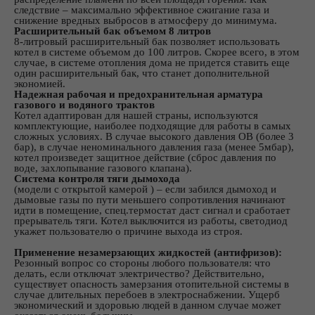
следствие – максимально эффективное сжигание газа и
снижение вредных выбросов в атмосферу до минимума.
Расширительный бак объемом 8 литров
8-литровый расширительный бак позволяет использовать
котел в системе объемом до 100 литров. Скорее всего, в этом
случае, в системе отопления дома не придется ставить еще
один расширительный бак, что станет дополнительной
экономией.
Надежная рабочая и предохранительная арматура
газового и водяного трактов
Котел адаптирован для нашей страны, используются
комплектующие, наиболее подходящие для работы в самых
сложных условиях. В случае высокого давления ОВ (более 3
бар), в случае неноминального давления газа (менее 5мбар),
котел произведет защитное действие (сброс давления по
воде, захлопывание газового клапана).
Система контроля тяги дымохода
(модели с открытой камерой ) – если забился дымоход и
дымовые газы по пути меньшего сопротивления начинают
идти в помещение, спец.термостат даст сигнал и сработает
прерыватель тяги. Котел выключится из работы, светодиод
укажет пользователю о причине выхода из строя.
Применение незамерзающих жидкостей (антифризов):
Резонный вопрос со стороны любого пользователя: что
делать, если отключат электричество? Действительно,
существует опасность замерзания отопительной системы в
случае длительных перебоев в электроснабжении. Ущерб
экономический и здоровью людей в данном случае может