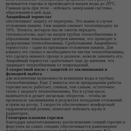
включается горелка и производится нагрев воды до 20ºС.
Главная цель при этом – избежать замерзания системы,
образования в ней льда.
Аварийный термостат
обеспечивает защиту от перегрева. Это важно в случае
отложения накипи. 1мм накипи снижает теплопередачу на
16%. Теплота, которую мы не смогли передать
теплоносителю, идет на нагрев трубок теплообменника и
образование локальных центров кипения, что приводит к
разрушению теплообменника. Срабатывание Аварийного
термостата – один из признаков отложения накипи. Для
клиента это сигнал о необходимости чистки теплообменника,
что сделать намного проще и дешевле, нежели заменить его.
Аварийный термостат срабатывает еще до кипения, что
защищает теплообменник от повреждений.
3-скоростной насос с защитой от заклинивания и
функцией выбега
для исключения возможности вскипания воды в трубках
теплообменника. Еще 2 минуты после прекращения работы
горелки насос работает, снимая, тем самым, остаточное
тепло с медного теплообменника. Раз в сутки насос
включается и делает несколько оборотов – чтобы не
произошло заклинивания в результате попадания отложений
и грязи на ротор. 3 скорости обеспечивают комфортный
гидравлический режим, помогают избежать шума в
радиаторах.
Геометрия пламени горелки
благодаря запатентованному расположению секций горелки и
форсунок на самих секциях обеспечивается равномерное
распределение пламени по всей площади горения. Как