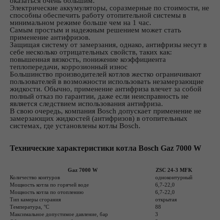
оказаться очень большим.
Электрические аккумуляторы, соразмерные по стоимости, не
способны обеспечить работу отопительной системы в
минимальном режиме больше чем на 1 час.
Самым простым и надежным решением может стать
применение антифризов.
Защищая систему от замерзания, однако, антифризы несут в
себе несколько отрицательных свойств, таких как:
повышенная вязкость, понижение коэффициента
теплопередачи, коррозионный износ
Большинство производителей котлов жестко ограничивают
пользователей в возможности использовать незамерзающие
жидкости. Обычно, применение антифриза влечет за собой
полный отказ по гарантии, даже если неисправность не
является следствием использования антифриза.
В свою очередь, компания Bosch допускает применение не
замерзающих жидкостей (антифризов) в отопительных
системах, где установлены котлы Bosch.
Технические характеристики котла Bosch Gaz 7000 W
Gaz 7000 W
ZSC 24-3 MFK
Количество контуров
одноконтурный
Мощность котла по горячей воде
6,7-22,0
Мощность котла по отоплению
6,7-22,0
Тип камеры сгорания
открытая
Температура, °C
88
Максимальное допустимое давление, бар
3