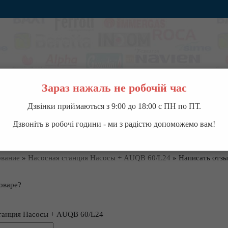
Зараз нажаль не робочій час
Дзвінки приймаються з 9:00 до 18:00 с ПН по ПТ.
ВОДОНАГРЕВАТЕЛИ
НАСОСНОЕ ОБОРУДОВАНИЕ
КОНДИЦИОНЕРЫ
П
Дзвоніть в робочі години - ми з радістю допоможемо вам!
ование
»
Насосная станция Насосы + AUQB 60/L24
»
Написать отзы
оваре?
танция Насосы + AUQB 60/L24