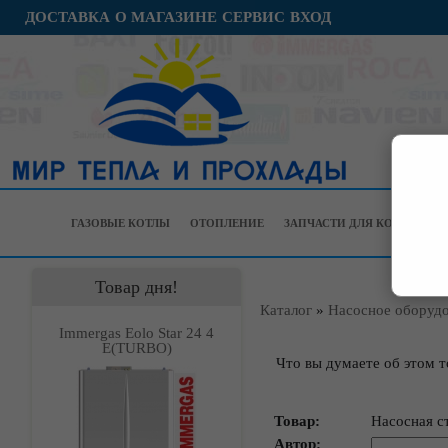
ДОСТАВКА
О МАГАЗИНЕ
СЕРВИС
ВХОД
ГАЗОВЫЕ КОТЛЫ
ОТОПЛЕНИЕ
ЗАПЧАСТИ ДЛЯ КОТЛОВ
Товар дня!
Каталог
»
Насосное оборуд
Immergas Eolo Star 24 4
Е(TURBO)
Что вы думаете об этом т
Товар:
Насосная с
Автор: