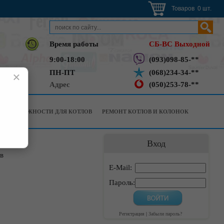
Товаров 0 шт.
Время работы
СБ-ВС Выходной
9:00-18:00
(093)098-85-**
ПН-ПТ
(068)234-34-**
×
Адрес
(050)253-78-**
РИНАДЛЕЖНОСТИ ДЛЯ КОТЛОВ
РЕМОНТ КОТЛОВ И КОЛОНОК
Вход
в
E-Mail:
Пароль:
Регистрация
|
Забыли пароль?