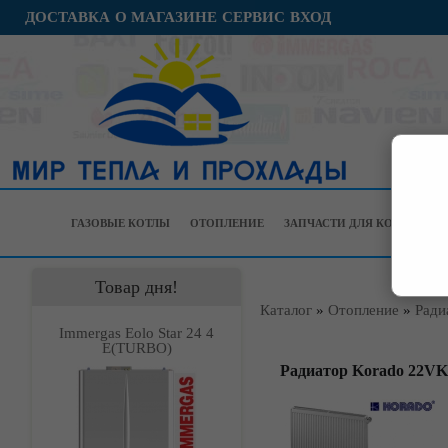
ДОСТАВКА
О МАГАЗИНЕ
СЕРВИС
ВХОД
ГАЗОВЫЕ КОТЛЫ
ОТОПЛЕНИЕ
ЗАПЧАСТИ ДЛЯ КОТЛОВ
Товар дня!
Каталог
»
Отопление
»
Ради
Immergas Eolo Star 24 4
Е(TURBO)
Радиатор Korado 22VK 