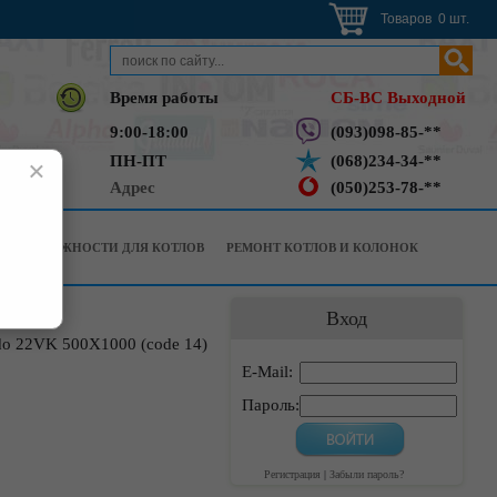
Товаров 0 шт.
Время работы
СБ-ВС Выходной
9:00-18:00
(093)098-85-**
ПН-ПТ
(068)234-34-**
×
Адрес
(050)253-78-**
РИНАДЛЕЖНОСТИ ДЛЯ КОТЛОВ
РЕМОНТ КОТЛОВ И КОЛОНОК
Вход
do 22VK 500X1000 (code 14)
E-Mail:
Пароль:
Регистрация
|
Забыли пароль?