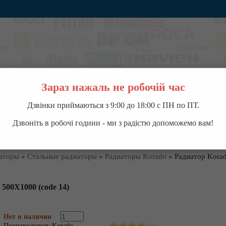
Зараз нажаль не робочій час
Дзвінки приймаються з 9:00 до 18:00 с ПН по ПТ.
ВОДОНАГРЕВАТЕЛИ
НАСОСНОЕ ОБОРУДОВАНИЕ
КОНДИЦИОНЕРЫ
П
Дзвоніть в робочі години - ми з радістю допоможемо вам!
аторы
»
Стальные радиаторы
»
Радиаторы Korado
»
Радиатор Kora
500X1000 (code 14)
Нет в наличии
Производитель:
Korado