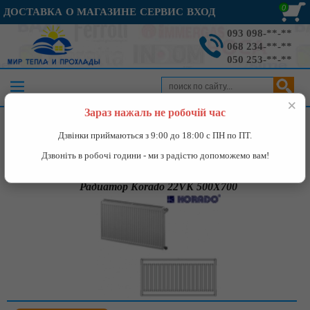
0
ДОСТАВКА
О МАГАЗИНЕ
СЕРВИС
ВХОД
093 098-**-**
068 234-**-**
050 253-**-**
×
Зараз нажаль не робочій час
Каталог
»
Отопление
»
Радиаторы
»
Стальные радиаторы
»
Дзвінки приймаються з 9:00 до 18:00 с ПН по ПТ.
Радиаторы Korado
»
Радиатор Korado 22VK 500X700
Дзвоніть в робочі години - ми з радістю допоможемо вам!
Радиатор Korado 22VK 500X700