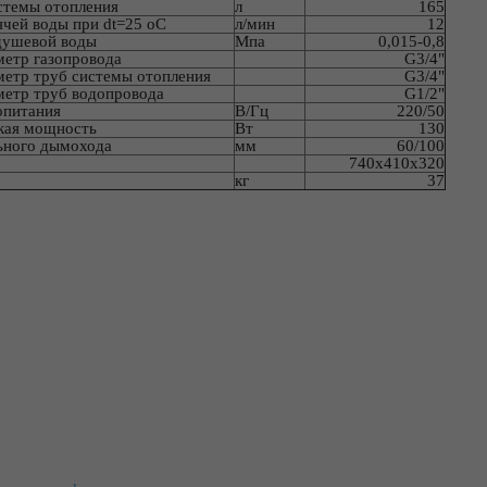
стемы отопления
л
165
ячей воды при dt=25 оС
л/мин
12
душевой воды
Мпа
0,015-0,8
метр газопровода
G3/4"
метр труб системы отопления
G3/4"
метр труб водопровода
G1/2"
опитания
В/Гц
220/50
ская мощность
Вт
130
ьного дымохода
мм
60/100
740x410x320
кг
37