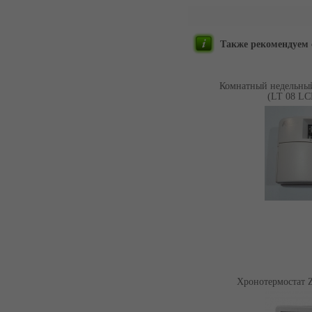
Также рекомендуем
Комнатный недельный
(LT 08 LC
Нет
Хронотермостат 