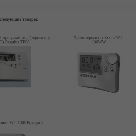
 следующие товары:
 программатор (термостат)
Хронотермостат Zoom WT-
D) Regulus TP08
100WW
 в наличии
Нет в наличии
Zoom WT-100RF(радио)