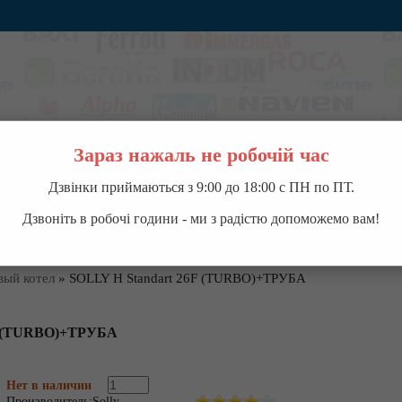
Зараз нажаль не робочій час
Дзвінки приймаються з 9:00 до 18:00 с ПН по ПТ.
ВОДОНАГРЕВАТЕЛИ
НАСОСНОЕ ОБОРУДОВАНИЕ
КОНДИЦИОНЕРЫ
П
Дзвоніть в робочі години - ми з радістю допоможемо вам!
вый котел
»
SOLLY H Standart 26F (TURBO)+ТРУБА
F (TURBO)+ТРУБА
Нет в наличии
Производитель:
Solly