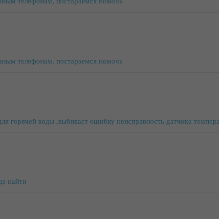
аным телефонам, постараемся помочь
аным телефонам, постараемся помочь
для горячей воды ,выбивает ошибку неисправность датчика темпер
де найти