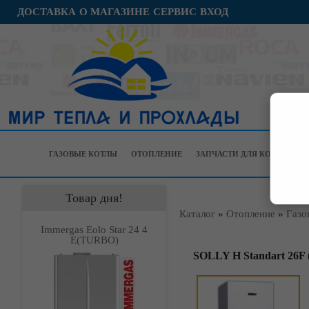
ДОСТАВКА
О МАГАЗИНЕ
СЕРВИС
ВХОД
ГАЗОВЫЕ КОТЛЫ
ОТОПЛЕНИЕ
ЗАПЧАСТИ ДЛЯ КОТЛОВ
Товар дня!
Каталог
»
Отопление
»
Газо
Immergas Eolo Star 24 4
Е(TURBO)
SOLLY H Standart 26