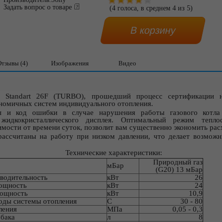
Задать вопрос о товаре
(
4
голоса, в среднем
4
из
5
)
Отзывы (4)
Изображения
Видео
 Standart 26F (TURBO), прошедший процесс сертификации 
ономичных систем индивидуального отопления.
 и код ошибки в случае нарушения работы газового котла 
 жидкокристаллического дисплея. Оптимальный режим теплос
мости от времени суток, позволит вам существенно экономить расх
рассчитаны на работу при низком давлении, что делает возможн
Технические характеристики:
Природный газ
мБар
(G20) 13 мБар
зводительность
кВт
26
мощность
кВт
24
мощность
кВт
10,9
воды системы отопления
С
30 - 80
пления
MПa
0,05 - 0,3
бака
л
8