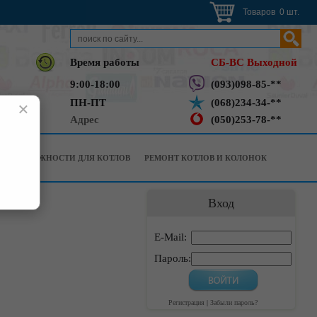
Товаров 0 шт.
Время работы
СБ-ВС Выходной
9:00-18:00
(093)098-85-**
ПН-ПТ
(068)234-34-**
×
Адрес
(050)253-78-**
РИНАДЛЕЖНОСТИ ДЛЯ КОТЛОВ
РЕМОНТ КОТЛОВ И КОЛОНОК
Вход
E-Mail:
Пароль:
Регистрация
|
Забыли пароль?