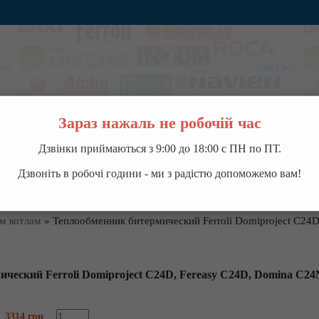
Зараз нажаль не робочій час
Дзвінки приймаються з 9:00 до 18:00 с ПН по ПТ.
ВОДОНАГРЕВАТЕЛИ
НАСОСНОЕ ОБОРУДОВАНИЕ
КОНДИЦИОНЕРЫ
П
Дзвоніть в робочі години - ми з радістю допоможемо вам!
ым котлам
»
Теплообменник битермический Ferroli Domiproject C24
ческий Ferroli Domiproject C24D, Fereasy C24D, Domina C24N
3314 грн