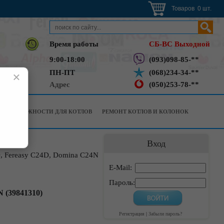
Товаров 0 шт.
Время работы
СБ-ВС Выходной
9:00-18:00
(093)098-85-**
ПН-ПТ
(068)234-34-**
×
Адрес
(050)253-78-**
РИНАДЛЕЖНОСТИ ДЛЯ КОТЛОВ
РЕМОНТ КОТЛОВ И КОЛОНОК
Вход
D, Fereasy C24D, Domina C24N
E-Mail:
Пароль:
 (39841310)
Регистрация
|
Забыли пароль?