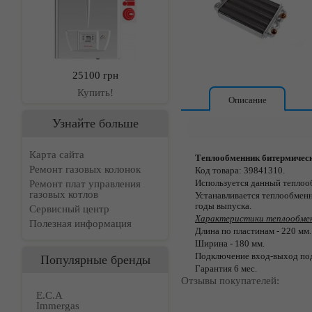
25100 грн
Купить!
Описание
Узнайте больше
Карта сайта
Теплообменник битермически
Ремонт газовых колонок
Код товара: 39841310.
Используется данный теплоо
Ремонт плат управления
газовых котлов
Устанавливается теплообменн
годы выпуска.
Сервисный центр
Характеристики теплообменн
Полезная информация
Длина по пластинам - 220 мм.
Ширина - 180 мм.
Подключение вход-выход под
Популярные бренды
Гарантия 6 мес.
Отзывы покупателей:
E.C.A
Immergas