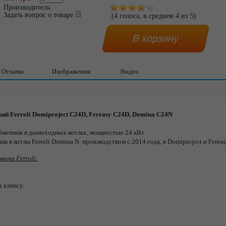
Производитель:
Задать вопрос о товаре
(
4
голоса, в среднем
4
из
5
)
Отзывы
Изображения
Видео
й Ferroli Domiproject C24D, Fereasy C24D, Domina C24N
бменник в дымоходных котлах, мощностью 24 кВт.
ик в котлы Ferroli Domina N производством с 2014 года, в
Domiproject и
Fereas
ика Ferroli:
 клипсу.