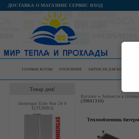
ДОСТАВКА
О МАГАЗИНЕ
СЕРВИС
ВХОД
ГАЗОВЫЕ КОТЛЫ
ОТОПЛЕНИЕ
ЗАПЧАСТИ ДЛЯ КОТЛОВ
Товар дня!
Каталог
»
Запчасти к газов
(39841310)
Immergas Eolo Star 24 4
Е(TURBO)
Теплообменник битерми