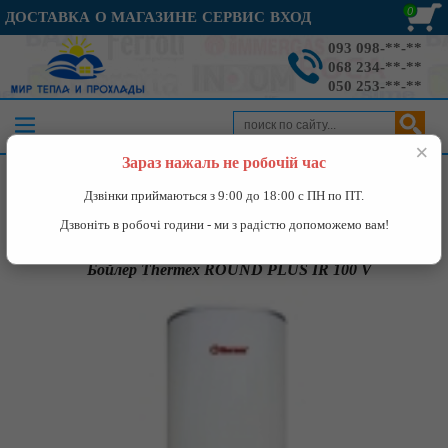
0
ДОСТАВКА
О МАГАЗИНЕ
СЕРВИС
ВХОД
093 098-**-**
068 234-**-**
050 253-**-**
×
Зараз нажаль не робочій час
Каталог
»
Водонагреватели
»
Бойлер Thermex ROUND PLUS IR
Дзвінки приймаються з 9:00 до 18:00 с ПН по ПТ.
100 V
Дзвоніть в робочі години - ми з радістю допоможемо вам!
Бойлер Thermex ROUND PLUS IR 100 V