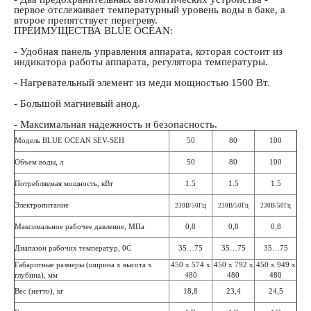
первое отслеживает температурный уровень воды в баке, а
второе препятствует перегреву.
ПРЕИМУЩЕСТВА BLUE OCEAN:
- Удобная панель управления аппарата, которая состоит из
индикатора работы аппарата, регулятора температуры.
- Нагревательный элемент из меди мощностью 1500 Вт.
- Большой магниевый анод.
- Максимальная надежность и безопасность.
Модель BLUE OCEAN SEV-SEH
50
80
100
Объем воды, л
50
80
100
Потребляемая мощность, кВт
1.5
1.5
1.5
Электропитание
ц
230В/50Г
230В/50Гц
230В/50Гц
Максимальное рабочее давление, МПа
0,8
0,8
0,8
Диапазон рабочих температур, 0С
35…75
35…75
35…75
Габаритные размеры (ширина х высота х
450 х 574 х
450 х 792 х
450 х 949 х
глубина), мм
480
480
480
Вес (нетто), кг
18,8
23,4
24,5