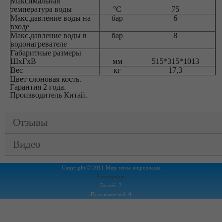
Максимальная
температура воды
°C
75
Макс.давление воды на
бар
6
входе
Макс.давление воды в
бар
8
водонагревателе
Габаритные размеры
ШхГхВ
мм
515*315*1013
Вес
кг
17,3
Цвет слоновая кость.
Гарантия 2 года.
Производитель Китай.
Отзывы
Видео
Copyright © 2011 Мир тепла и прохлады
Регистрация
Гостей: 2
Пользователей: 0