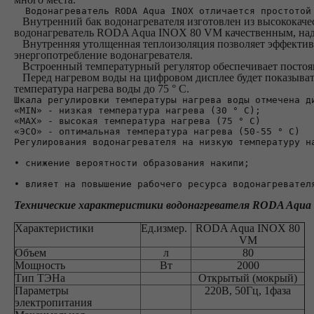
  Водонагреватель RODA Aqua INOX отличается простотой
Внутренний бак водонагревателя изготовлен из высококаче
водонагреватель RODA Aqua INOX 80 VM качественным, наде
Внутренняя утолщенная теплоизоляция позволяет эффективн
энергопотребление водонагревателя.
Встроенный температурный регулятор обеспечивает постоян
Перед нагревом воды на цифровом дисплее будет показыват
температура нагрева воды до 75 ° C.
Шкала регулировки температуры нагрева воды отмечена д
«MIN» - низкая температура нагрева (30 ° C);
«MAX» - высокая температура нагрева (75 ° C)
«ЭСО» - оптимальная температура нагрева (50-55 ° C)
Регулирования водонагревателя на низкую температуру н
• снижение вероятности образования накипи;
• влияет на повышение рабочего ресурса водонагревател
Технические характеристики водонагревателя RODA Aqua
Характеристики
Ед.измер.
RODA Aqua INOX 80
VM
Объем
л
80
Мощность
Вт
2000
Тип ТЭНа
Открытый (мокрый)
Параметры
220В, 50Гц, 1фаза
электропитания