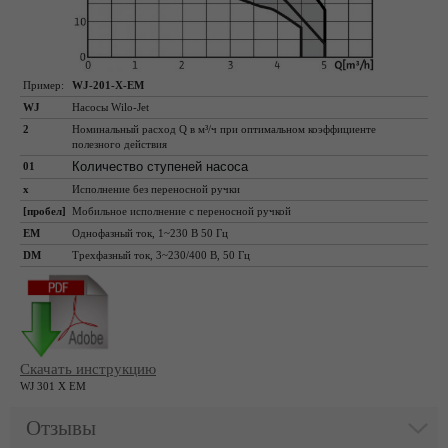
Пример:
WJ-201-X-EM
WJ
Насосы Wilo-Jet
2
Номинальный расход Q в м³/ч при оптимальном коэффициенте
полезного действия
Количество ступеней насоса
01
x
Исполнение без переносной ручки
[пробел]
Мобильное исполнение с переносной ручкой
EM
Однофазный ток, 1~230 В 50 Гц
DM
Трехфазный ток, 3~230/400 В, 50 Гц
Скачать инструкцию
WJ 301 X EM
Отзывы