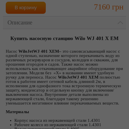
7160 грн
Описание
Купить насосную станцию Wilo WJ 401 X EM
Насос
Wilo
Jet
WJ
401
X
EM
–
это самовсасывающий насос с
одной ступенью, назначение которого перекачивать воду из
различных резервуаров и сосудов, колодцев и скважин, для
орошения огородов и садов. Также насос можно
использовать как откачивающее аварийное оборудование при
затоплении. Модели без «Х» в названии имеют удобную
ручку для переноса. Насос
Wilo
Jet
WJ
401
X
EM
полностью
готов к работеи имеет сетевой кабель длинной 2м, в
исполнении для однофазного тока встроенную термическую
защиту, конденсатор и отдельную кнопку для включения/
выключения насоса. Внутренние детали выполнены из
нержавеющей стали, благодаря такому решению
уменьшается негативное влияние перекачиваемых веществ.
Материалы
Корпус насоса из нержавеющей стали 1.4301
Рабочее колесо из нержавеющей стали 1.4301
Вал из нержавеющей стали 1.4005