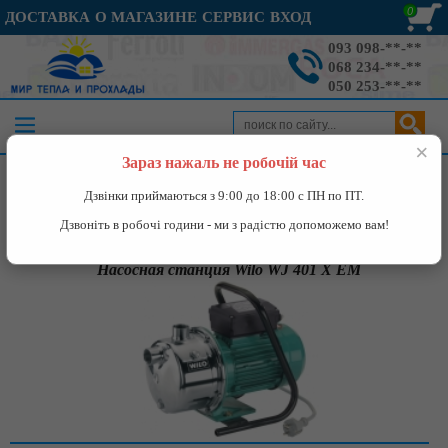
0
ДОСТАВКА
О МАГАЗИНЕ
СЕРВИС
ВХОД
093 098-**-**
068 234-**-**
050 253-**-**
×
Зараз нажаль не робочій час
Каталог
»
Насосное оборудование
»
Насосная станция Wilo WJ
Дзвінки приймаються з 9:00 до 18:00 с ПН по ПТ.
401 X EM
Дзвоніть в робочі години - ми з радістю допоможемо вам!
Насосная станция Wilo WJ 401 X EM