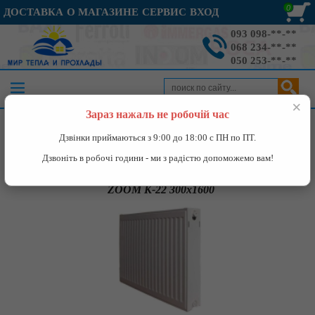
0
ДОСТАВКА
О МАГАЗИНЕ
СЕРВИС
ВХОД
093 098-**-**
068 234-**-**
050 253-**-**
×
Зараз нажаль не робочій час
Каталог
»
Отопление
»
Радиаторы
»
Стальные радиаторы
»
Дзвінки приймаються з 9:00 до 18:00 с ПН по ПТ.
радиаторы ZOOM
»
ZOOM К-22 300x1600
Дзвоніть в робочі години - ми з радістю допоможемо вам!
ZOOM К-22 300x1600